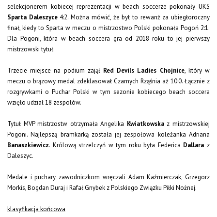
selekcjonerem kobiecej reprezentacji w beach soccerze pokonały UKS
Sparta Daleszyce
4:2. Można mówić, że był to rewanż za ubiegłoroczny
finał, kiedy to Sparta w meczu o mistrzostwo Polski pokonała Pogoń 2:1.
Dla Pogoni, która w beach soccera gra od 2018 roku to jej pierwszy
mistrzowski tytuł.
Trzecie miejsce na podium zajął
Red Devils Ladies Chojnice
, który w
meczu o brązowy medal zdeklasował Czarnych Rząśnia aż 10:0. Łącznie z
rozgrywkami o Puchar Polski w tym sezonie kobiecego beach soccera
wzięło udział 18 zespołów.
Tytuł MVP mistrzostw otrzymała Angelika
Kwiatkowska
z mistrzowskiej
Pogoni. Najlepszą bramkarką została jej zespołowa koleżanka Adriana
Banaszkiewicz
. Królową strzelczyń w tym roku była Federica
Dallara
z
Daleszyc.
Medale i puchary zawodniczkom wręczali Adam Kaźmierczak, Grzegorz
Morkis, Bogdan Duraj i Rafał Gnybek z Polskiego Związku Piłki Nożnej.
klasyfikacja końcowa