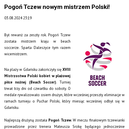
Pogoń Tczew nowym mistrzem Polski!
03.08.2024 23:19
Był rewanż za zeszły rok. Pogoń Tczew
została mistrzem kraju w beach
soccerze. Sparta Daleszyce tym razem
wicemistrzem.
Na plaży w Gdańsku zakończyły się
XVIII
Mistrzostwa Polski kobiet w plażowej
piłce nożnej (Beach Soccer)
. Turniej
trwał trzy dni od czwartku do soboty. O
medale rywalizowało osiem drużyn, które wcześniej przeszły eliminacje w
ramach turnieju o Puchar Polski, który miesiąc wcześniej odbył się w
Gdańsku.
Najlepszą drużyną została
Pogoń Tczew
. W meczu finałowym tczewianki
prowadzone przez trenera Mateusza Srokę będącego jednocześnie