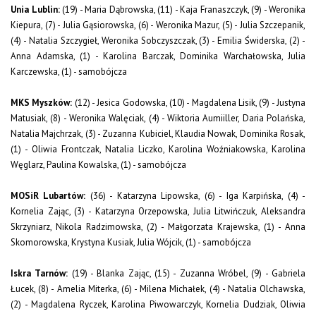
Unia Lublin:
(19) - Maria Dąbrowska, (11) - Kaja Franaszczyk, (9) - Weronika
Kiepura, (7) - Julia Gąsiorowska, (6) - Weronika Mazur, (5) - Julia Szczepanik,
(4) - Natalia Szczygieł, Weronika Sobczyszczak, (3) - Emilia Świderska, (2) -
Anna Adamska, (1) - Karolina Barczak, Dominika Warchałowska, Julia
Karczewska, (1) - samobójcza
MKS Myszków:
(12) - Jesica Godowska, (10) - Magdalena Lisik, (9) - Justyna
Matusiak, (8) - Weronika Walęciak, (4) - Wiktoria Aumiiller, Daria Polańska,
Natalia Majchrzak, (3) - Zuzanna Kubiciel, Klaudia Nowak, Dominika Rosak,
(1) - Oliwia Frontczak, Natalia Liczko, Karolina Woźniakowska, Karolina
Węglarz, Paulina Kowalska, (1) - samobójcza
MOSiR Lubartów:
(36) - Katarzyna Lipowska, (6) - Iga Karpińska, (4) -
Kornelia Zając, (3) - Katarzyna Orzepowska, Julia Litwińczuk, Aleksandra
Skrzyniarz, Nikola Radzimowska, (2) - Małgorzata Krajewska, (1) - Anna
Skomorowska, Krystyna Kusiak, Julia Wójcik, (1) - samobójcza
Iskra Tarnów:
(19) - Blanka Zając, (15) - Zuzanna Wróbel, (9) - Gabriela
Łucek, (8) - Amelia Miterka, (6) - Milena Michałek, (4) - Natalia Olchawska,
(2) - Magdalena Ryczek, Karolina Piwowarczyk, Kornelia Dudziak, Oliwia