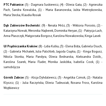
PTC Pabianice:
(5) - Dagmara Suskiewicz, (4) - Oliwia Gała, (2) - Agnieszka
Pach, Sandra Kowalska, (1) - Maria Baranowska, Julita Wietrzykowska,
Maria Stecka, Klaudia Rosiak
Dąb Zabierzów Bocheński:
(9) - Renata Mróz, (3) - Wiktoria Porosło, (2) -
Katarzyna Nowak, Weronika Najberek, Dominika Heryan, (1) - Patrycja Łach,
Anna Płaszczyk, Małgorzata Borgosz, Karolina Nowakowska, Kinga Lasek
UJ Prądniczanka Kraków:
(8) - Lidia Kulka, (3) - Elena Biśta, Gabriela Osuch,
(2) - Gabriela Michałek, Julia Palichleb, Jagoda Ciupka, (1) - Kinga Bogusz,
Nikola Słonka, Maria Pandyra, Oliwia Bednarska, Aleksandra Dziób,,
Karolina Szarek, Maria Flader, Monika Jaskółka, Isabella Cook, (1) -
samobójcza
Górnik Zabrze:
(5) - Alicja Dyhdalewicz, (3) - Angelika Czmok, (2) - Natalia
Klyszcz, (1) - Julia Raczyńska, Oliwia Tadeusiak, Roxana Fross, Karolina
Wojtkiewicz