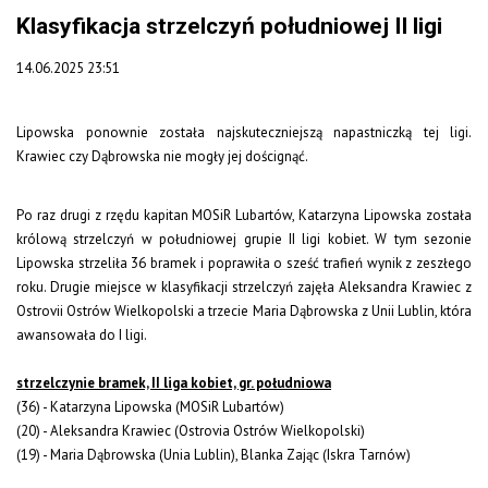
Klasyfikacja strzelczyń południowej II ligi
14.06.2025 23:51
Lipowska ponownie została najskuteczniejszą napastniczką tej ligi.
Krawiec czy Dąbrowska nie mogły jej doścignąć.
Po raz drugi z rzędu kapitan MOSiR Lubartów, Katarzyna Lipowska została
królową strzelczyń w południowej grupie II ligi kobiet. W tym sezonie
Lipowska strzeliła 36 bramek i poprawiła o sześć trafień wynik z zeszłego
roku. Drugie miejsce w klasyfikacji strzelczyń zajęła Aleksandra Krawiec z
Ostrovii Ostrów Wielkopolski a trzecie Maria Dąbrowska z Unii Lublin, która
awansowała do I ligi.
strzelczynie bramek, II liga kobiet, gr. południowa
(36) - Katarzyna Lipowska (MOSiR Lubartów)
(20) - Aleksandra Krawiec (Ostrovia Ostrów Wielkopolski)
(19) - Maria Dąbrowska (Unia Lublin), Blanka Zając (Iskra Tarnów)