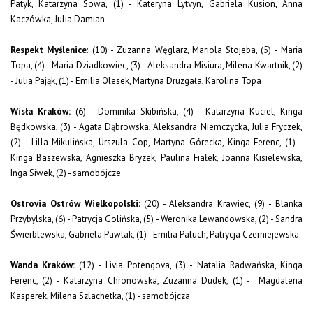
Patyk, Katarzyna Sowa, (1) - Kateryna Lytvyn, Gabriela Kusion, Anna
Kaczówka, Julia Damian
Respekt Myślenice
: (10) - Zuzanna Węglarz, Mariola Stojeba, (5) - Maria
Topa, (4) - Maria Dziadkowiec, (3) - Aleksandra Misiura, Milena Kwartnik, (2)
- Julia Pająk, (1) - Emilia Olesek, Martyna Druzgała, Karolina Topa
Wisła Kraków:
(6) - Dominika Skibińska, (4) - Katarzyna Kuciel, Kinga
Będkowska, (3) - Agata Dąbrowska, Aleksandra Niemczycka, Julia Fryczek,
(2) - Lilla Mikulińska, Urszula Cop, Martyna Górecka, Kinga Ferenc, (1) -
Kinga Baszewska, Agnieszka Bryzek, Paulina Fiałek, Joanna Kisielewska,
Inga Siwek, (2) - samobójcze
Ostrovia Ostrów Wielkopolski
: (20) - Aleksandra Krawiec, (9) - Blanka
Przybylska, (6) - Patrycja Golińska, (5) - Weronika Lewandowska, (2) - Sandra
Świerblewska, Gabriela Pawlak, (1) - Emilia Paluch, Patrycja Czerniejewska
Wanda Kraków:
(12) - Livia Potengova, (3) - Natalia Radwańska, Kinga
Ferenc, (2) - Katarzyna Chronowska, Zuzanna Dudek, (1) - Magdalena
Kasperek, Milena Szlachetka, (1) - samobójcza