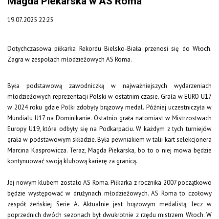
Magda Piekarska w AS Roma
19.07.2025 22:25
Dotychczasowa piłkarka Rekordu Bielsko-Biała przenosi się do Włoch.
Zagra w zespołach młodzieżowych AS Roma.
Była podstawową zawodniczką w najważniejszych wydarzeniach
młodzieżowych reprezentacji Polski w ostatnim czasie. Grała w EURO U17
w 2024 roku gdzie Polki zdobyły brązowy medal. Później uczestniczyła w
Mundialu U17 na Dominikanie. Ostatnio grała natomiast w Mistrzostwach
Europy U19, które odbyły się na Podkarpaciu. W każdym z tych turniejów
grała w podstawowym składzie. Była pewniakiem w talii kart selekcjonera
Marcina Kasprowicza. Teraz, Magda Piekarska, bo to o niej mowa będzie
kontynuować swoją klubową karierę za granicą.
Jej nowym klubem zostało AS Roma. Piłkarka z rocznika 2007 początkowo
będzie występować w drużynach młodzieżowych. AS Roma to czołowy
zespół żeńskiej Serie A. Aktualnie jest brązowym medalistą, lecz w
poprzednich dwóch sezonach był dwukrotnie z rzędu mistrzem Włoch. W